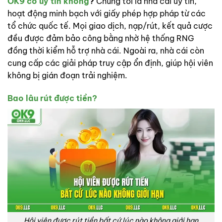
OK9 có uy tín không
?
Chúng tôi là nhà cái uy tín,
hoạt động minh bạch với giấy phép hợp pháp từ các
tổ chức quốc tế. Mọi giao dịch, nạp/rút, kết quả cược
đều được đảm bảo công bằng nhờ hệ thống RNG
đồng thời kiểm hỗ trợ nhà cái. Ngoài ra, nhà cái còn
cung cấp các giải pháp truy cập ổn định, giúp hội viên
không bị gián đoạn trải nghiệm.
Bao lâu rút được tiền?
Hội viên được rút tiền bất cứ lúc nào không giới hạn