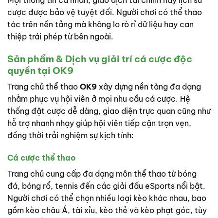
cược được bảo vệ tuyệt đối. Người chơi có thể thao
tác trên nền tảng mà không lo rò rỉ dữ liệu hay can
thiệp trái phép từ bên ngoài.
Sản phẩm & Dịch vụ giải trí cá cược độc
quyền tại OK9
Trang chủ thể thao
OK9
xây dựng nền tảng đa dạng
nhằm phục vụ hội viên ở mọi nhu cầu cá cược. Hệ
thống đặt cược dễ dàng, giao diện trực quan cũng như
hỗ trợ nhanh nhạy giúp hội viên tiếp cận trọn vẹn,
đồng thời trải nghiệm sự kịch tính:
Cá cược thể thao
Trang chủ cung cấp đa dạng môn thể thao từ bóng
đá, bóng rổ, tennis đến các giải đấu eSports nổi bật.
Người chơi có thể chọn nhiều loại kèo khác nhau, bao
gồm kèo châu Á, tài xỉu, kèo thẻ và kèo phạt góc, tùy