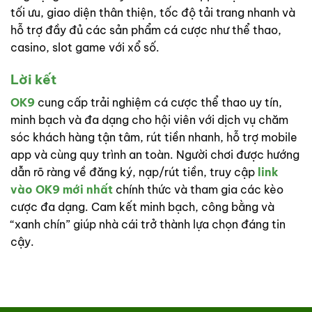
tối ưu, giao diện thân thiện, tốc độ tải trang nhanh và
hỗ trợ đầy đủ các sản phẩm cá cược như thể thao,
casino, slot game với xổ số.
Lời kết
OK9
cung cấp trải nghiệm cá cược thể thao uy tín,
minh bạch và đa dạng cho hội viên với dịch vụ chăm
sóc khách hàng tận tâm, rút tiền nhanh, hỗ trợ mobile
app và cùng quy trình an toàn. Người chơi được hướng
dẫn rõ ràng về đăng ký, nạp/rút tiền, truy cập
link
vào OK9 mới nhất
chính thức và tham gia các kèo
cược đa dạng. Cam kết minh bạch, công bằng và
“xanh chín” giúp nhà cái trở thành lựa chọn đáng tin
cậy.