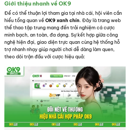
Giới thiệu nhanh về OK9
Để có thể thuận lợi tham gia tại nhà cái, hội viên cần
hiểu tổng quan về
OK9 xanh chín
. Đây là trang web
thể thao tập trung mang đến trải nghiệm cá cược
minh bạch, an toàn, đa dạng. Sự kết hợp giữa công
nghệ hiện đại, giao diện trực quan cùng hệ thống hỗ
trợ nhanh nhạy giúp người chơi dễ dàng làm quen,
theo dõi trận đấu với cược hiệu quả: