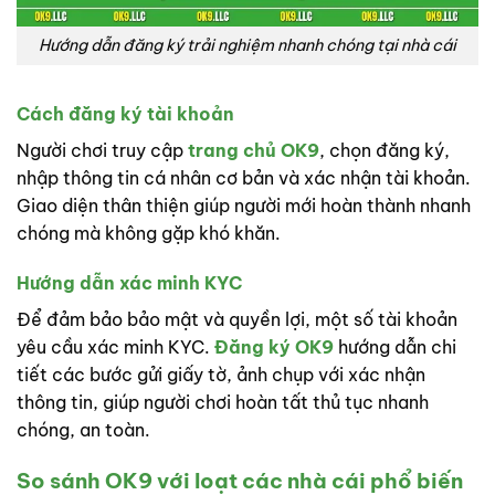
Hướng dẫn đăng ký trải nghiệm nhanh chóng tại nhà cái
Cách đăng ký tài khoản
Người chơi truy cập
trang chủ OK9
, chọn đăng ký,
nhập thông tin cá nhân cơ bản và xác nhận tài khoản.
Giao diện thân thiện giúp người mới hoàn thành nhanh
chóng mà không gặp khó khăn.
Hướng dẫn xác minh KYC
Để đảm bảo bảo mật và quyền lợi, một số tài khoản
yêu cầu xác minh KYC.
Đăng ký OK9
hướng dẫn chi
tiết các bước gửi giấy tờ, ảnh chụp với xác nhận
thông tin, giúp người chơi hoàn tất thủ tục nhanh
chóng, an toàn.
So sánh OK9 với loạt các nhà cái phổ biến