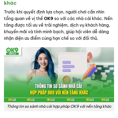
khác
Trước khi quyết định lựa chọn, người chơi cần nhìn
tổng quan về vị thế
OK9
so với các nhà cái khác. Nền
tảng được tối ưu về trải nghiệm, dịch vụ khách hàng,
khuyến mãi và tính minh bạch, giúp hội viên dễ dàng
nhận diện ưu điểm cùng hạn chế so với đối thủ.
Thông tin so sánh nhà cái hợp pháp OK9 với nền tảng khác