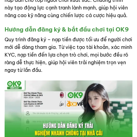
này tạo động lực cạnh tranh lành mạnh, giúp hội viên
nâng cao kỹ năng cùng chiến lược cá cược hiệu quả.
Hướng dẫn đăng ký & bắt đầu chơi tại OK9
Quy trình đăng ký – nạp tiền được tối ưu để người chơi
mới dễ dàng tham gia. Từ việc tạo tài khoản, xác minh
KYC, nạp tiền đến lựa chọn trò chơi, mọi bước đều rõ
ràng dễ thực hiện, giúp hội viên trải nghiệm trọn vẹn
ngay từ lần đầu.