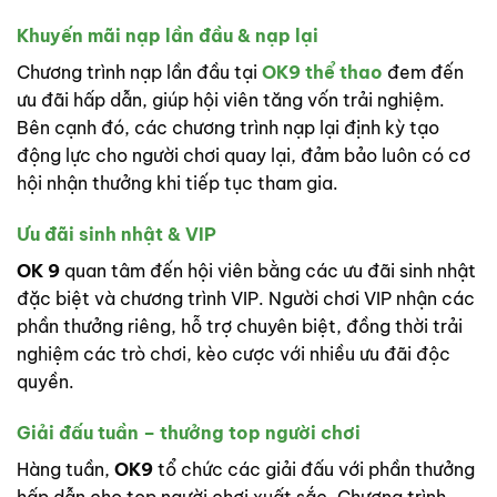
Khuyến mãi nạp lần đầu & nạp lại
Chương trình nạp lần đầu tại
OK9 thể thao
đem đến
ưu đãi hấp dẫn, giúp hội viên tăng vốn trải nghiệm.
Bên cạnh đó, các chương trình nạp lại định kỳ tạo
động lực cho người chơi quay lại, đảm bảo luôn có cơ
hội nhận thưởng khi tiếp tục tham gia.
Ưu đãi sinh nhật & VIP
OK 9
quan tâm đến hội viên bằng các ưu đãi sinh nhật
đặc biệt và chương trình VIP. Người chơi VIP nhận các
phần thưởng riêng, hỗ trợ chuyên biệt, đồng thời trải
nghiệm các trò chơi, kèo cược với nhiều ưu đãi độc
quyền.
Giải đấu tuần – thưởng top người chơi
Hàng tuần,
OK9
tổ chức các giải đấu với phần thưởng
hấp dẫn cho top người chơi xuất sắc. Chương trình