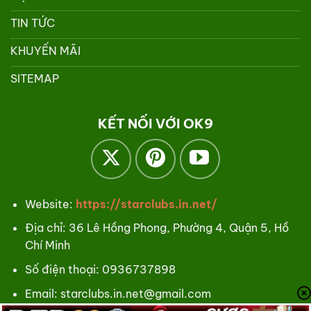
TIN TỨC
KHUYẾN MÃI
SITEMAP
KẾT NỐI VỚI OK9
Website:
https://starclubs.in.net/
Địa chỉ: 36 Lê Hồng Phong, Phường 4, Quận 5, Hồ
Chí Minh
Số điện thoại: 0936737898
Email:
starclubs.in.net@gmail.com